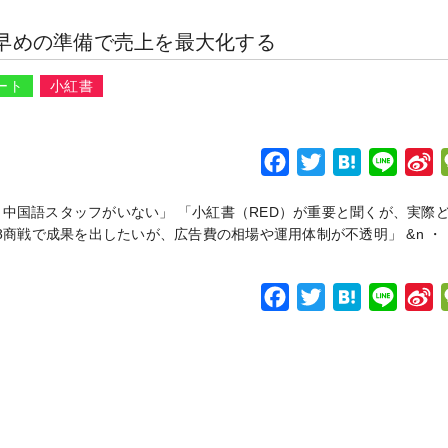
o
r
i
c
i
t
n
n
ド｜早めの準備で売上を最大化する
k
b
e
t
e
e
a
o
b
t
n
ート
小紅書
o
e
a
e
o
r
i
k
b
F
T
H
L
S
o
a
w
a
i
i
中国語スタッフがいない」 「小紅書（RED）が重要と聞くが、実際
c
i
t
n
n
8商戦で成果を出したいが、広告費の相場や運用体制が不透明」 &n ・
e
t
e
e
a
b
t
n
F
T
H
L
S
o
e
a
e
a
w
a
i
i
o
r
i
c
i
t
n
n
k
b
e
t
e
e
a
o
b
t
n
o
e
a
e