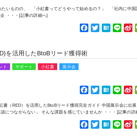
a
w
a
i
i
たいものの、 「小紅書ってどうやって始めるの？」 「社内に中国
c
i
t
n
n
企 ・・・
[記事の詳細へ]
e
t
e
e
a
b
t
n
F
T
H
L
S
o
e
a
e
a
w
a
i
i
o
r
i
c
i
t
n
n
)を活用したBtoBリード獲得術
k
b
e
t
e
e
a
o
b
t
n
ント
サポート
小紅書
展示会
o
e
a
e
o
r
i
k
b
F
T
H
L
S
o
a
w
a
i
i
書（RED）を活用したBtoBリード獲得完全ガイド 中国展示会に出
c
i
t
n
n
談につながらない」 そんな課題を感じていませんか ・・・
[記事の詳
e
t
e
e
a
b
t
n
F
T
H
L
S
o
e
a
e
a
w
a
i
i