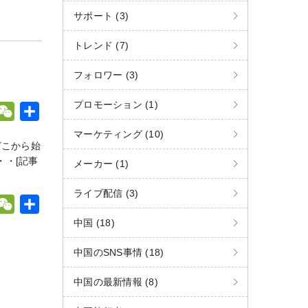
C
サポート (3)
h
トレンド (7)
W
a
t
フォロワー (3)
プロモーション (1)
W
共
e
有
マーケティング (10)
どこから始
C
・・
[記事
メーカー (1)
h
W
a
ライブ配信 (3)
W
共
t
e
有
中国 (18)
C
中国のSNS事情 (18)
h
W
a
中国の最新情報 (8)
t