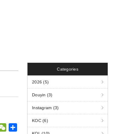
Categories
2026 (5)
Douyin (3)
Instagram (3)
KOC (6)
W
共
KOL (10)