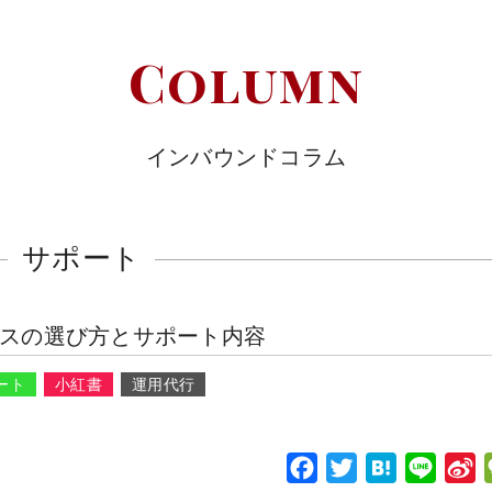
Column
インバウンドコラム
サポート
ビスの選び方とサポート内容
ート
小紅書
運用代行
F
T
H
L
S