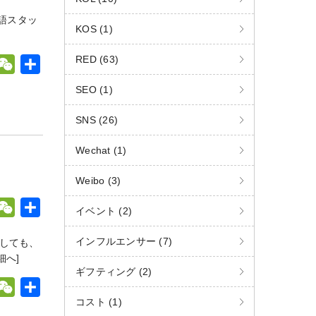
e
有
語スタッ
C
KOS (1)
h
RED (63)
W
a
W
共
t
e
有
SEO (1)
C
SNS (26)
h
W
a
Wechat (1)
t
Weibo (3)
W
共
イベント (2)
e
有
インフルエンサー (7)
展しても、
C
細へ]
h
ギフティング (2)
W
a
W
共
コスト (1)
t
e
有