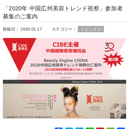
c
i
t
n
n
C
o
「2020年 中国広州美容トレンド視察」参加者
e
t
e
e
a
h
募集のご案内
b
t
n
W
a
o
e
a
e
t
投稿日： 2020.01.17
カテゴリー：
トピックス
o
r
i
k
b
o