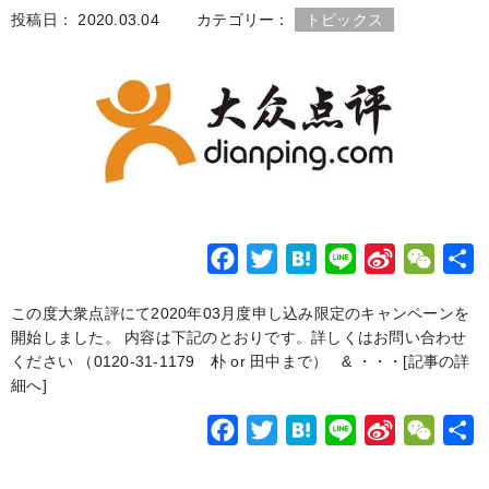
o
e
a
e
t
投稿日： 2020.03.04
カテゴリー：
トピックス
o
r
i
k
b
o
F
T
H
L
S
W
a
w
a
i
i
e
この度大衆点評にて2020年03月度申し込み限定のキャンペーンを
c
i
t
n
n
C
開始しました。 内容は下記のとおりです。詳しくはお問い合わせ
e
t
e
e
a
h
ください （0120-31-1179 朴 or 田中まで） & ・・・
[記事の詳
b
t
n
W
a
細へ]
o
e
a
e
t
F
T
H
L
S
W
o
r
i
a
w
a
i
i
e
k
b