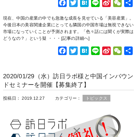
F
T
H
L
S
W
a
w
a
i
i
e
現在、中国の産業の中でも急激な成長を見せている「美容産業」。
c
i
t
n
n
C
今後日本の美容関連企業にとっても隣国の中国市場は無視できない
e
t
e
e
a
h
市場になっていくことが予測されます。「色々話には聞くが実際は
b
t
n
W
a
どうなの？」という疑 ・・・
[記事の詳細へ]
o
e
a
e
t
F
T
H
L
S
W
o
r
i
a
w
a
i
i
e
k
b
c
i
t
n
n
C
o
2020/01/29（水）訪日ラボ様と中国インバウン
e
t
e
e
a
h
ドセミナーを開催【募集終了】
b
t
n
W
a
o
e
a
e
t
投稿日： 2019.12.27
カテゴリー：
トピックス
o
r
i
k
b
o