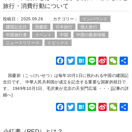
旅行・消費行動について
投稿日： 2025.09.26
カテゴリー：
インバウンド
建国記念日
国慶節
日本旅行
個人旅行
中国旅行者
イベント
中国
中国の最新情報
ニュースリリース
トピックス
F
T
H
L
S
W
a
w
a
i
i
e
国慶節（こっけいせつ）は毎年10月1日に祝われる中国の建国記
c
i
t
n
n
C
念日です。 中華人民共和国が成立を記念する重要な国家的祝日で
e
t
e
e
a
h
す。 1949年10月1日、毛沢東が北京の天安門広場 ・・・
[記事の詳
b
t
n
W
a
細へ]
o
e
a
e
t
F
T
H
L
S
W
o
r
i
a
w
a
i
i
e
k
b
c
i
t
n
n
C
o
小紅書（RED）とは？
e
t
e
e
a
h