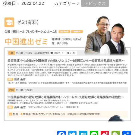
投稿日： 2022.04.22
カテゴリー：
トピックス
k
b
o
F
T
H
L
S
W