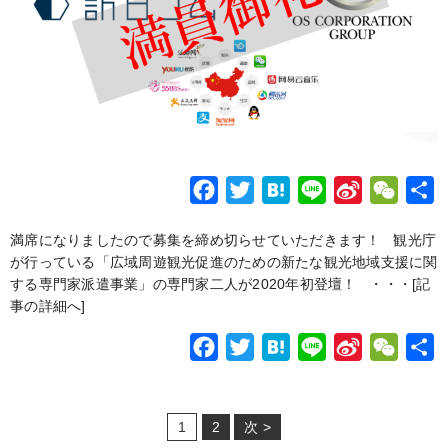
F
T
H
L
S
W
a
w
a
i
i
e
満席になりましたので募集を締め切らせていただきます！ 観光庁
c
i
t
n
n
C
が行っている「広域周遊観光促進のための新たな観光地域支援に関
e
t
e
e
a
h
する専門家派遣事業」の専門家二人が2020年初登壇！ ・・・
[記
b
t
n
W
a
事の詳細へ]
o
e
a
e
t
F
T
H
L
S
W
o
r
i
a
w
a
i
i
e
k
b
c
i
t
n
n
C
o
1
2
次 >
e
t
e
e
a
h