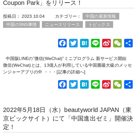
Coupon Park」をリリース！
b
t
n
W
a
o
e
a
e
t
投稿日： 2023.10.04
カテゴリー：
中国の最新情報
o
r
i
中国のSNS事情
ニュースリリース
トピックス
k
b
o
F
T
H
L
S
W
a
w
a
i
i
e
中国版LINEの”微信(WeChat)”ミニプログラム 新サービス開始
c
i
t
n
n
C
微信(WeChat)とは、13億人が利用している中国圏最大級のメッセ
e
t
e
e
a
h
ンジャーアプリの中 ・・・
[記事の詳細へ]
b
t
n
W
a
F
T
H
L
S
W
o
e
a
e
t
a
w
a
i
i
e
o
r
i
c
i
t
n
n
C
k
b
2022年5月18日（水）beautyworld JAPAN（東
e
t
e
e
a
h
o
京ビックサイト）にて「中国進出ゼミ」開催決
b
t
n
W
a
定！
o
e
a
e
t
o
r
i