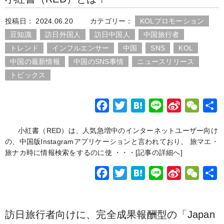
b
t
n
W
a
投稿日： 2024.06.20
カテゴリー：
KOLプロモーション
o
e
a
e
t
豆知識
訪日外国人
訪日中国人
中国旅行者
o
r
i
トレンド
インフルエンサー
中国
SNS
KOL
k
b
中国の最新情報
中国のSNS事情
ニュースリリース
o
トピックス
F
T
H
L
S
W
a
w
a
i
i
e
小紅書（RED）は、人気急増中のインターネットユーザー向け
c
i
t
n
n
C
の、中国版Instagramアプリケーションと言われており、 旅マエ・
e
t
e
e
a
h
旅ナカ時に情報検索をするのに使 ・・・
[記事の詳細へ]
b
t
n
W
a
F
T
H
L
S
W
o
e
a
e
t
a
w
a
i
i
e
o
r
i
c
i
t
n
n
C
k
b
訪日旅行者向けに、完全成果報酬型の「Japan
e
t
e
e
a
h
o