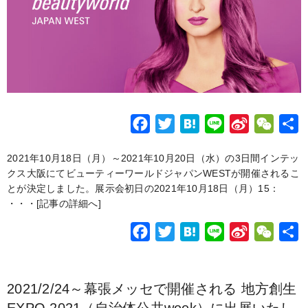
F
T
H
L
S
W
a
w
a
i
i
e
2021年10月18日（月）～2021年10月20日（水）の3日間インテッ
c
i
t
n
n
C
クス大阪にてビューティーワールドジャパンWESTが開催されるこ
e
t
e
e
a
h
とが決定しました。展示会初日の2021年10月18日（月）15：
b
t
n
W
a
・・・
[記事の詳細へ]
o
e
a
e
t
F
T
H
L
S
W
o
r
i
a
w
a
i
i
e
k
b
c
i
t
n
n
C
o
2021/2/24～幕張メッセで開催される 地方創生
e
t
e
e
a
h