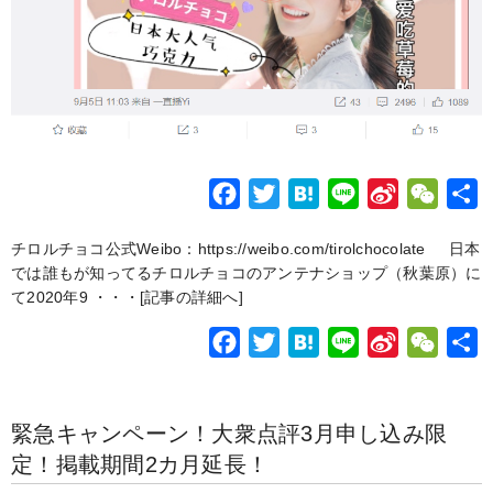
F
T
H
L
S
W
a
w
a
i
i
e
チロルチョコ公式Weibo：https://weibo.com/tirolchocolate 日本
c
i
t
n
n
C
では誰もが知ってるチロルチョコのアンテナショップ（秋葉原）に
e
t
e
e
a
h
て2020年9 ・・・
[記事の詳細へ]
b
t
n
W
a
F
T
H
L
S
W
o
e
a
e
t
a
w
a
i
i
e
o
r
i
c
i
t
n
n
C
k
b
緊急キャンペーン！大衆点評3月申し込み限
e
t
e
e
a
h
o
定！掲載期間2カ月延長！
b
t
n
W
a