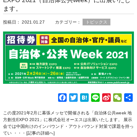
EXPO 2021（自治体公共week）に出展いたし
b
t
n
W
a
ます。
o
e
a
e
t
o
r
i
投稿日： 2021.01.27
カテゴリー：
トピックス
k
b
o
F
T
H
L
S
W
a
w
a
i
i
e
この度2021年2月に幕張メッセで開催される「自治体公共week 地
c
i
t
n
n
C
方創生EXPO 2021」に株式会社オーエスは出展いたします。 展示
e
t
e
e
a
h
会では中国向けのインバウンド・アウトバウンド対策で課題を持っ
b
t
n
W
a
てい ・・・
[記事の詳細へ]