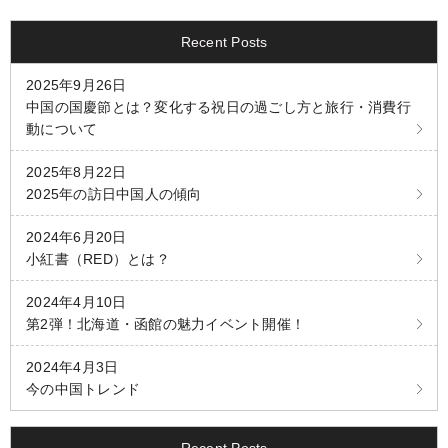
b
t
n
W
a
o
e
a
e
t
Recent Posts
o
r
i
2025年9月26日
k
b
中国の国慶節とは？変化する祝日の過ごし方と旅行・消費行
o
動について
2025年8月22日
2025年の訪日中国人の傾向
2024年6月20日
小紅書（RED）とは？
2024年4月10日
第2弾！北海道・函館の魅力イベント開催！
2024年4月3日
今の中国トレンド
Recent Posts