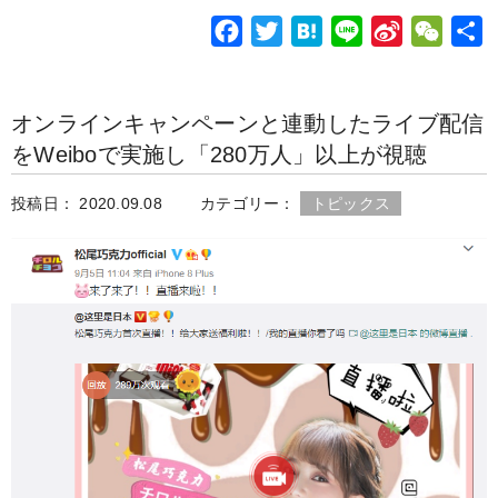
o
e
a
e
t
F
T
H
L
S
W
o
r
i
a
w
a
i
i
e
k
b
c
i
t
n
n
C
o
オンラインキャンペーンと連動したライブ配信
e
t
e
e
a
h
をWeiboで実施し「280万人」以上が視聴
b
t
n
W
a
o
e
a
e
t
投稿日： 2020.09.08
カテゴリー：
トピックス
o
r
i
k
b
o