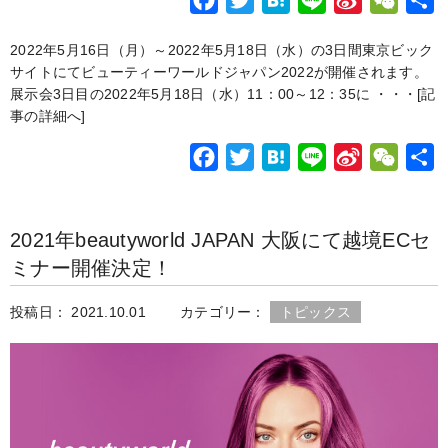
a
w
a
i
i
e
2022年5月16日（月）～2022年5月18日（水）の3日間東京ビック
c
i
t
n
n
C
サイトにてビューティーワールドジャパン2022が開催されます。
e
t
e
e
a
h
展示会3日目の2022年5月18日（水）11：00～12：35に ・・・
[記
b
t
n
W
a
事の詳細へ]
o
e
a
e
t
F
T
H
L
S
W
o
r
i
a
w
a
i
i
e
k
b
c
i
t
n
n
C
o
2021年beautyworld JAPAN 大阪にて越境ECセ
e
t
e
e
a
h
ミナー開催決定！
b
t
n
W
a
o
e
a
e
t
投稿日： 2021.10.01
カテゴリー：
トピックス
o
r
i
k
b
o