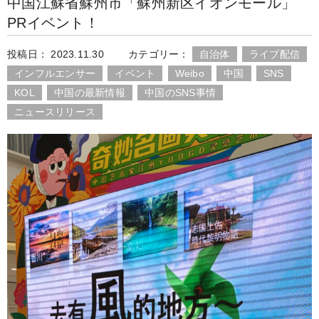
中国江蘇省蘇州市「蘇州新区イオンモール」
e
t
e
e
a
h
PRイベント！
b
t
n
W
a
o
e
a
e
t
投稿日： 2023.11.30
カテゴリー：
自治体
ライブ配信
o
r
i
インフルエンサー
イベント
Weibo
中国
SNS
k
b
KOL
中国の最新情報
中国のSNS事情
o
ニュースリリース