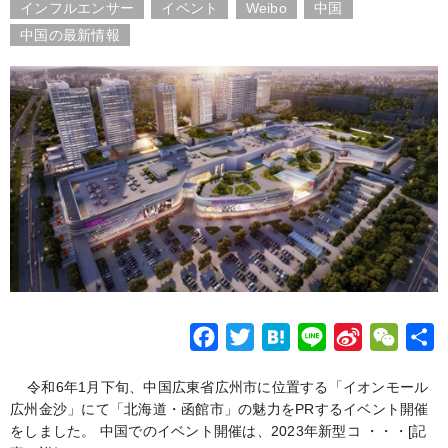
インフルエンサー
イベント
Weibo
中国
k
b
中国の最新情報
o
F
T
H
L
S
W
a
w
a
i
i
e
令和6年1月下旬、中国広東省広州市に位置する「イオンモール
c
i
t
n
n
C
広州金沙」にて「北海道・函館市」の魅力をPRするイベント開催
e
t
e
e
a
h
をしました。 中国でのイベント開催は、2023年新型コ ・・・
[記