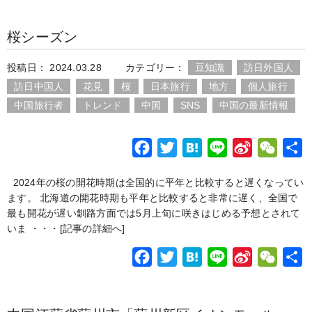
k
b
c
i
t
n
n
C
o
桜シーズン
e
t
e
e
a
h
b
t
n
W
a
投稿日： 2024.03.28
カテゴリー：
豆知識
訪日外国人
o
e
a
e
t
訪日中国人
花見
桜
日本旅行
地方
個人旅行
o
r
i
中国旅行者
トレンド
中国
SNS
中国の最新情報
k
b
o
F
T
H
L
S
W
a
w
a
i
i
e
2024年の桜の開花時期は全国的に平年と比較すると遅くなってい
c
i
t
n
n
C
ます。 北海道の開花時期も平年と比較すると非常に遅く、全国で
e
t
e
e
a
h
最も開花が遅い釧路方面では5月上旬に咲きはじめる予想とされて
b
t
n
W
a
いま ・・・
[記事の詳細へ]
o
e
a
e
t
F
T
H
L
S
W
o
r
i
a
w
a
i
i
e
k
b
c
i
t
n
n
C
o