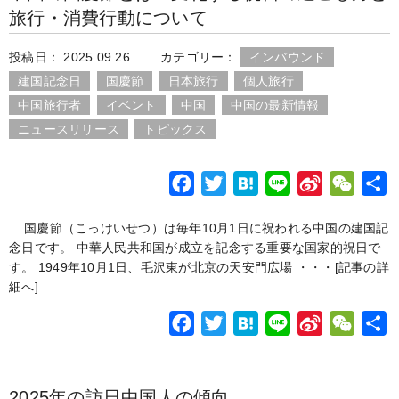
旅行・消費行動について
投稿日： 2025.09.26
カテゴリー：
インバウンド
建国記念日
国慶節
日本旅行
個人旅行
中国旅行者
イベント
中国
中国の最新情報
ニュースリリース
トピックス
F
T
H
L
S
W
a
w
a
i
i
e
国慶節（こっけいせつ）は毎年10月1日に祝われる中国の建国記
c
i
t
n
n
C
念日です。 中華人民共和国が成立を記念する重要な国家的祝日で
e
t
e
e
a
h
す。 1949年10月1日、毛沢東が北京の天安門広場 ・・・
[記事の詳
b
t
n
W
a
細へ]
o
e
a
e
t
F
T
H
L
S
W
o
r
i
a
w
a
i
i
e
k
b
c
i
t
n
n
C
o
2025年の訪日中国人の傾向
e
t
e
e
a
h