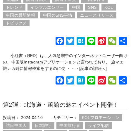
o
r
i
トレンド
インフルエンサー
中国
SNS
KOL
k
b
中国の最新情報
中国のSNS事情
ニュースリリース
o
トピックス
F
T
H
L
S
W
a
w
a
i
i
e
小紅書（RED）は、人気急増中のインターネットユーザー向け
c
i
t
n
n
C
の、中国版Instagramアプリケーションと言われており、 旅マエ・
e
t
e
e
a
h
旅ナカ時に情報検索をするのに使 ・・・
[記事の詳細へ]
b
t
n
W
a
F
T
H
L
S
W
o
e
a
e
t
a
w
a
i
i
e
o
r
i
c
i
t
n
n
C
k
b
第2弾！北海道・函館の魅力イベント開催！
e
t
e
e
a
h
o
b
t
n
W
a
投稿日： 2024.04.10
カテゴリー：
KOLプロモーション
o
e
a
e
t
訪日中国人
日本旅行
中国旅行者
ライブ配信
o
r
i