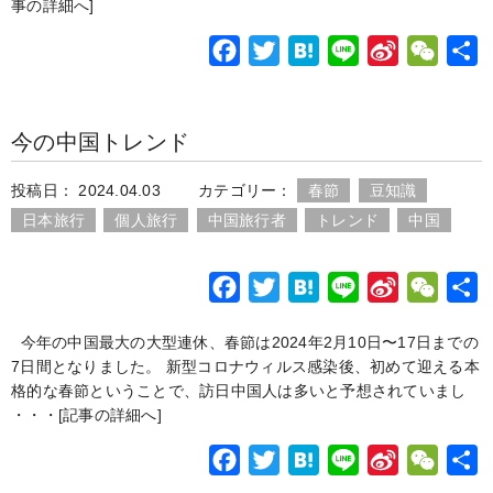
b
t
n
W
a
事の詳細へ]
o
e
a
e
t
F
T
H
L
S
W
o
r
i
a
w
a
i
i
e
k
b
c
i
t
n
n
C
o
今の中国トレンド
e
t
e
e
a
h
b
t
n
W
a
投稿日： 2024.04.03
カテゴリー：
春節
豆知識
o
e
a
e
t
日本旅行
個人旅行
中国旅行者
トレンド
中国
o
r
i
k
b
F
T
H
L
S
W
o
a
w
a
i
i
e
今年の中国最大の大型連休、春節は2024年2月10日〜17日までの
c
i
t
n
n
C
7日間となりました。 新型コロナウィルス感染後、初めて迎える本
e
t
e
e
a
h
格的な春節ということで、訪日中国人は多いと予想されていまし
b
t
n
W
a
・・・
[記事の詳細へ]
o
e
a
e
t
F
T
H
L
S
W
o
r
i
a
w
a
i
i
e