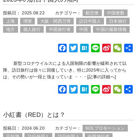
b
t
n
W
a
投稿日： 2025.08.22
カテゴリー：
航空便
中国便数
o
e
a
e
t
上海
増便
大阪・関西万博
訪日中国人
日本旅行
o
r
i
地方
個人旅行
中国旅行者
中国
中国の最新情報
k
b
o
F
T
H
L
S
W
a
w
a
i
i
e
新型コロナウイルスによる入国制限の影響が緩和されて以
c
i
t
n
n
C
降、訪日旅行は徐々に回復していき、特に2025年に入ってから
e
t
e
e
a
h
は、その勢いが一段と強まっていま ・・・
[記事の詳細へ]
b
t
n
W
a
F
T
H
L
S
W
o
e
a
e
t
a
w
a
i
i
e
o
r
i
c
i
t
n
n
C
k
b
小紅書（RED）とは？
e
t
e
e
a
h
o
b
t
n
W
a
投稿日： 2024.06.20
カテゴリー：
KOLプロモーション
o
e
a
e
t
豆知識
訪日外国人
訪日中国人
中国旅行者