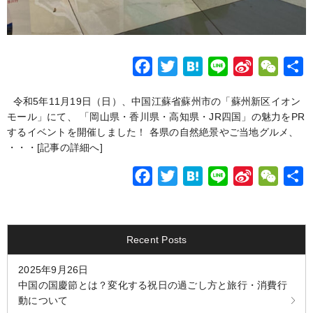
F
T
H
L
S
W
a
w
a
i
i
e
令和5年11月19日（日）、中国江蘇省蘇州市の「蘇州新区イオン
c
i
t
n
n
C
モール」にて、 「岡山県・香川県・高知県・JR四国」の魅力をPR
e
t
e
e
a
h
するイベントを開催しました！ 各県の自然絶景やご当地グルメ、
b
t
n
W
a
・・・
[記事の詳細へ]
o
e
a
e
t
F
T
H
L
S
W
o
r
i
a
w
a
i
i
e
k
b
c
i
t
n
n
C
o
e
t
e
e
a
h
Recent Posts
b
t
n
W
a
2025年9月26日
o
e
a
e
t
中国の国慶節とは？変化する祝日の過ごし方と旅行・消費行
o
r
i
動について
k
b