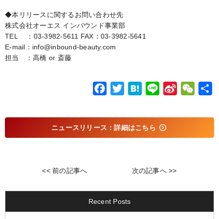
◆本リリースに関するお問い合わせ先
株式会社オーエス インバウンド事業部
TEL ：03-3982-5611 FAX：03-3982-5641
E-mail：info@inbound-beauty.com
担当 ：高橋 or 斎藤
F
T
H
L
S
W
a
w
a
i
i
e
c
i
t
n
n
C
ニュースリリース：詳細はこちら
e
t
e
e
a
h
b
t
n
W
a
o
e
a
e
t
o
r
i
<< 前の記事へ
次の記事へ >>
k
b
o
Recent Posts