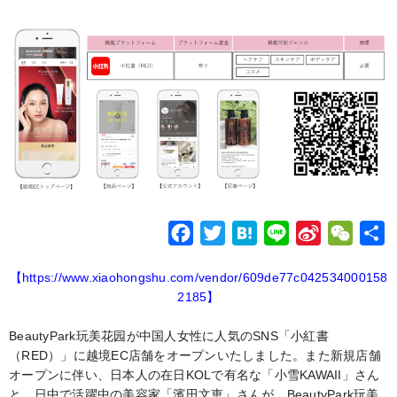
F
T
H
L
S
W
a
w
a
i
i
e
【https://www.xiaohongshu.com/vendor/609de77c042534000158
c
i
t
n
n
C
2185】
e
t
e
e
a
h
b
t
n
W
a
BeautyPark玩美花园が中国人女性に人気のSNS「小紅書
（RED）」に越境EC店舗をオープンいたしました。また新規店舗
o
e
a
e
t
オープンに伴い、日本人の在日KOLで有名な「小雪KAWAII」さん
o
r
i
と、日中で活躍中の美容家「濱田文恵」さんが、BeautyPark玩美