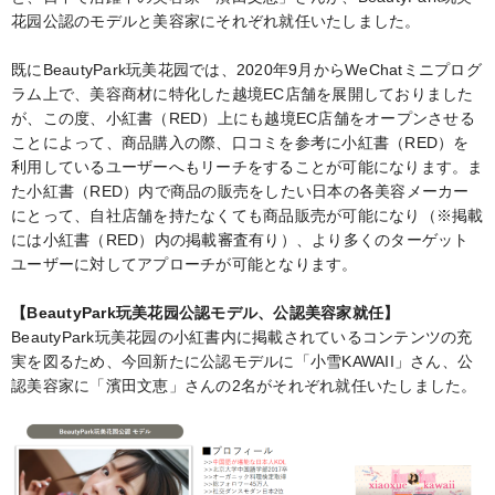
k
b
花园公認のモデルと美容家にそれぞれ就任いたしました。
o
既にBeautyPark玩美花园では、2020年9月からWeChatミニプログ
ラム上で、美容商材に特化した越境EC店舗を展開しておりました
が、この度、小紅書（RED）上にも越境EC店舗をオープンさせる
ことによって、商品購入の際、口コミを参考に小紅書（RED）を
利用しているユーザーへもリーチをすることが可能になります。ま
た小紅書（RED）内で商品の販売をしたい日本の各美容メーカー
にとって、自社店舗を持たなくても商品販売が可能になり（※掲載
には小紅書（RED）内の掲載審査有り）、より多くのターゲット
ユーザーに対してアプローチが可能となります。
【
BeautyPark
玩美花园公認モデル、公認美容家就任】
BeautyPark玩美花园の小紅書内に掲載されているコンテンツの充
実を図るため、今回新たに公認モデルに「小雪
KAWAII
」さん、公
認美容家に「濱田文恵」さんの
2
名がそれぞれ就任いたしました。