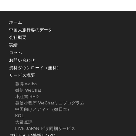
ホーム
中国人旅行客のデータ
会社概要
実績
コラム
お問い合わせ
資料ダウンロード（無料）
サービス概要
微博 weibo
微信 WeChat
小紅書 RED
微信小程序 WeChatミニプログラム
中国向けメディア（微日本）
KOL
大衆点評
LIVE JAPAN ビザ同梱サービス
自社サイト(外部リンク)