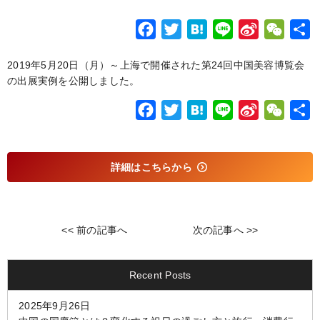
F
T
H
L
S
W
a
w
a
i
i
e
2019年5月20日（月）～上海で開催された第24回中国美容博覧会
c
i
t
n
n
C
の出展実例を公開しました。
e
t
e
e
a
h
b
t
n
W
a
F
T
H
L
S
W
o
e
a
e
t
a
w
a
i
i
e
o
r
i
c
i
t
n
n
C
詳細はこちらから
k
b
e
t
e
e
a
h
o
b
t
n
W
a
o
e
a
e
t
o
r
i
<< 前の記事へ
次の記事へ >>
k
b
o
Recent Posts
2025年9月26日