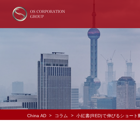
>
>
China AD
コラム
小紅書(RED)で伸びるショー