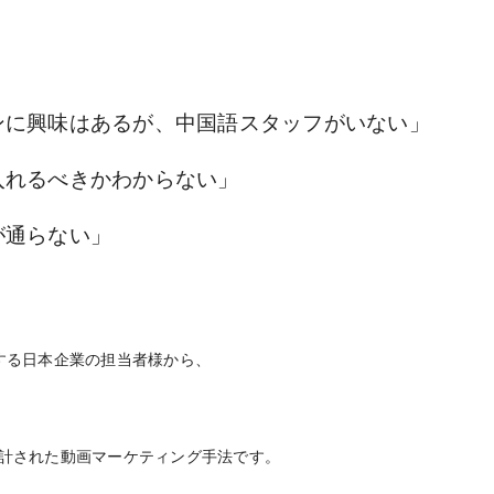
c
i
t
n
n
e
t
e
e
a
b
t
n
o
e
a
e
ンに興味はあるが、中国語スタッフがいない」
o
r
i
k
b
入れるべきかわからない」
o
通らない」

する日本企業の担当者様から、
設計された動画マーケティング手法です。