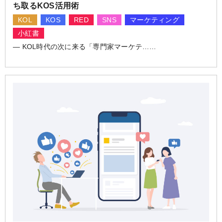
ち取るKOS活用術
KOL
KOS
RED
SNS
マーケティング
小紅書
― KOL時代の次に来る「専門家マーケテ……