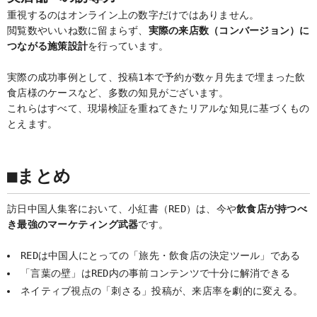
重視するのはオンライン上の数字だけではありません。
閲覧数やいいね数に留まらず、
実際の来店数（コンバージョン）に
つながる施策設計
を行っています。
実際の成功事例として、投稿1本で予約が数ヶ月先まで埋まった飲
食店様のケースなど、多数の知見がございます。
これらはすべて、現場検証を重ねてきたリアルな知見に基づくもの
とえます。
■まとめ
訪日中国人集客において、小紅書（RED）は、今や
飲食店が持つべ
き最強のマーケティング武器
です。
REDは中国人にとっての「旅先・飲食店の決定ツール」である
「言葉の壁」はRED内の事前コンテンツで十分に解消できる
ネイティブ視点の「刺さる」投稿が、来店率を劇的に変える。