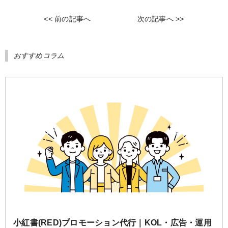
a
w
a
i
i
e
c
i
t
n
n
C
<< 前の記事へ
次の記事へ >>
e
t
e
e
a
h
b
t
n
W
a
おすすめコラム
o
e
a
e
t
o
r
i
k
b
o
小紅書(RED)プロモーション代行｜KOL・広告・運用