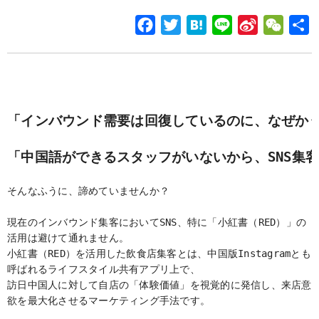
F
T
H
L
S
W
a
w
a
i
i
e
c
i
t
n
n
C
e
t
e
e
a
h
b
t
n
W
a
「インバウンド需要は回復しているのに、なぜか
o
e
a
e
t
o
r
i
「中国語ができるスタッフがいないから、SNS集
k
b
o
そんなふうに、諦めていませんか？
現在のインバウンド集客においてSNS、特に「小紅書（RED）」の
活用は避けて通れません。
小紅書（RED）を活用した飲食店集客とは、中国版Instagramとも
呼ばれるライフスタイル共有アプリ上で、
訪日中国人に対して自店の「体験価値」を視覚的に発信し、来店意
欲を最大化させるマーケティング手法です。