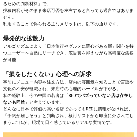
るための判断材料」で、
投稿内容がそのまま来店可否を左右すると言っても過言ではありま
せん。
利用することで得られる主なメリットは、以下の通りです。
爆発的な拡散力
アルゴリズムにより「日本旅行やグルメに関心がある層」関心を持
つユーザーへ自然にリーチでき、広告費を抑えながら高精度な集客
が可能
「損をしたくない」心理への訴求
事前にメニュー内容や注文方法、店内の雰囲気を知ることで言語や
文化の不安が軽減され、来店時の心理的ハードルが下がる。
私の経験上、今の中国の若者は「
REDでバズっていない店は存在し
ないも同然
」と考えています。
どんなに日本で評価の高い名店であってもREDに情報がなければ、
「予約が難しそう」と判断され、検討リストから即座に外されてし
まう…これが、現場で日々感じているリアルな実情です。