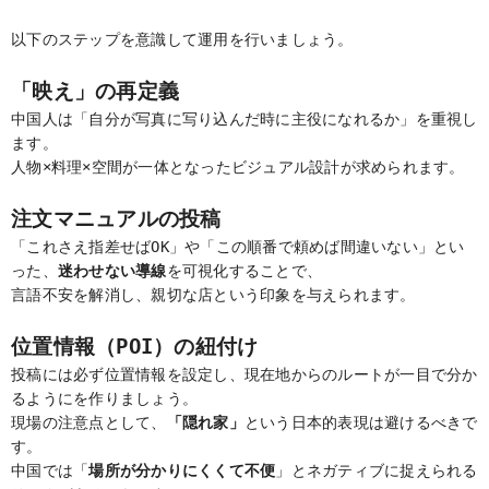
以下のステップを意識して運用を行いましょう。
「
映
え」の再定義
中国人は「自分が写真に写り込んだ時に主役になれるか」を重視し
ます。
人物×料理×空間が一体となったビジュアル設計が求められます。
注文マニュアルの投稿
「これさえ指差せばOK」や「この順番で頼めば間違いない」とい
った、
迷わせない導線
を可視化することで、
言語不安を解消し、親切な店という印象を与えられます。
位置情報（POI）の紐付け
投稿には必ず位置情報を設定し、現在地からのルートが一目で分か
るようにを作りましょう。
現場の注意点として、
「隠れ家」
という日本的表現は避けるべきで
す。
中国では「
場所が分かりにくくて不便
」とネガティブに捉えられる