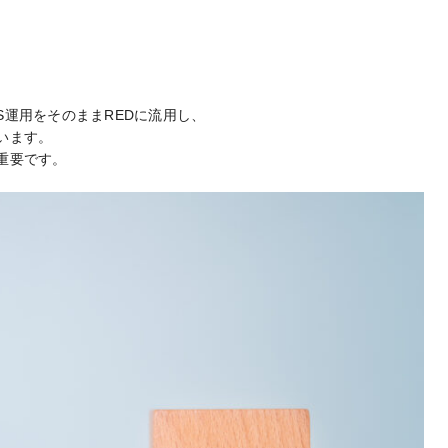
NS運用をそのままREDに流用し、
います。
重要です。