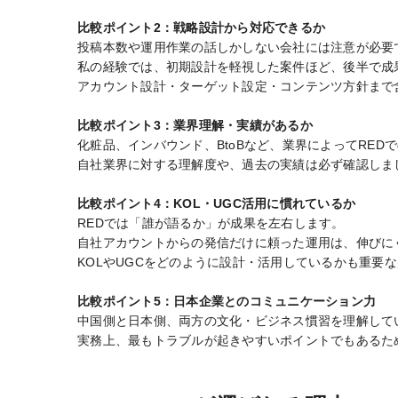
比較ポイント2：戦略設計から対応できるか
投稿本数や運用作業の話しかしない会社には注意が必要
私の経験では、初期設計を軽視した案件ほど、後半で成
アカウント設計・ターゲット設定・コンテンツ方針まで
比較ポイント3：
業界理解・実績があるか
化粧品、インバウンド、BtoBなど、業界によってRE
自社業界に対する理解度や、過去の実績は必ず確認しま
比較ポイント4：KOL・UGC活用に慣れているか
REDでは「誰が語るか」が成果を左右します。
自社アカウントからの発信だけに頼った運用は、伸びに
KOLやUGCをどのように設計・活用しているかも重要
比較ポイント5：日本企業とのコミュニケーション力
中国側と日本側、両方の文化・ビジネス慣習を理解して
実務上、最もトラブルが起きやすいポイントでもあるた