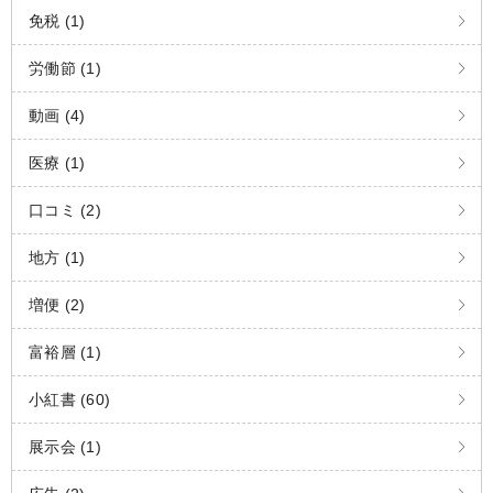
免税 (1)
労働節 (1)
動画 (4)
医療 (1)
口コミ (2)
地方 (1)
増便 (2)
富裕層 (1)
小紅書 (60)
展示会 (1)