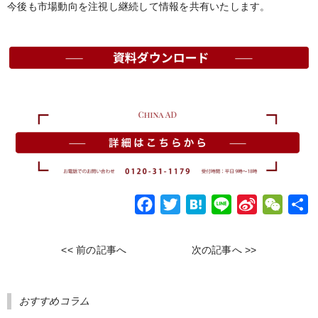
今後も市場動向を注視し継続して情報を共有いたします。
F
T
H
L
S
W
a
w
a
i
i
e
c
i
t
n
n
C
<< 前の記事へ
次の記事へ >>
e
t
e
e
a
h
b
t
n
W
a
おすすめコラム
o
e
a
e
t