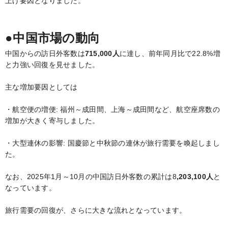
上げ要因となりました。
●中国市場の動向
中国からの訪日外客数は
715,000人
に達し、前年同月比で22.8%増
と力強い回復を見せました。
主な増加要因としては
・航空便の増便: 福州～成田間、上海～成田間など、航空座席数の
増加が大きく寄与しました。
・大型連休の影響: 国慶節と中秋節の連休が旅行需要を喚起しまし
た。
なお、2025年1月～10月の中国訪日外客数の累計は8
,203,100人
と
なっています。
旅行需要の回復が、さらに大きな流れとなっています。