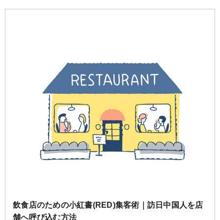
o
r
i
k
b
o
飲食店のための小紅書(RED)集客術｜訪日中国人を店
舗へ呼び込む方法