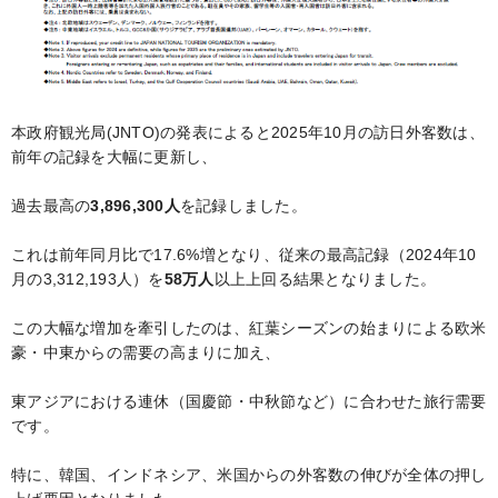
本政府観光局(JNTO)の発表によると2025年10月の訪日外客数は、
前年の記録を大幅に更新し、
過去最高の
3,896,300人
を記録しました。
これは前年同月比で17.6%増となり、従来の最高記録（2024年10
月の3,312,193人）を
58万人
以上上回る結果となりました。
この大幅な増加を牽引したのは、紅葉シーズンの始まりによる欧米
豪・中東からの需要の高まりに加え、
東アジアにおける連休（国慶節・中秋節など）に合わせた旅行需要
です。
特に、韓国、インドネシア、米国からの外客数の伸びが全体の押し