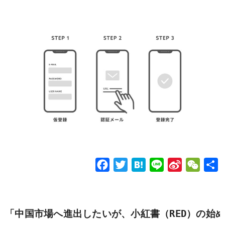
F
T
H
L
S
W
a
w
a
i
i
e
c
i
t
n
n
C
e
t
e
e
a
h
「中国市場へ進出したいが、小紅書（RED）の始め
b
t
n
W
a