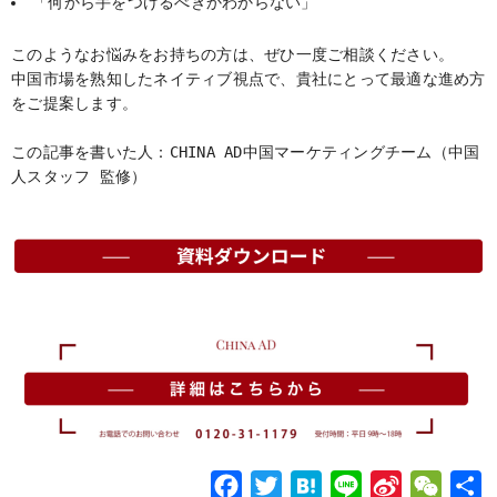
「何から手をつけるべきかわからない」
このようなお悩みをお持ちの方は、ぜひ一度ご相談ください。
中国市場を熟知したネイティブ視点で、貴社にとって最適な進め方
をご提案します。
この記事を書いた人：CHINA AD中国マーケティングチーム（中国
人スタッフ 監修）
F
T
H
L
S
W