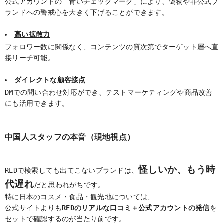
公式アカウントの「青いチェックマーク」により、偽物や非公式ブ
ランドへの警戒心を大きく下げることができます。
高い拡散力
フォロワー数に関係なく、コンテンツの質次第でターゲット層へ直
接リーチ可能。
ダイレクトな顧客接点
DMでの問い合わせ対応ができ、テストマーケティングや商品改善
にも活用できます。
中国人スタッフの本音（現地視点）
怪しいか、もう時
REDで検索しても出てこないブランドは、
代遅れ
だと思われがちです。
特に日本のコスメ・食品・観光地については、
公式サイトよりも
REDのリアルな口コミ＋公式アカウントの発信
を
セットで確認するのが当たり前です。