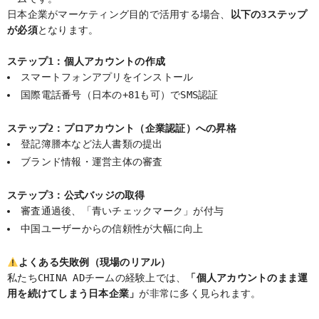
日本企業がマーケティング目的で活用する場合、
以下の3ステップ
が必須
となります。
ステップ1：個人アカウントの作成
スマートフォンアプリをインストール
国際電話番号（日本の+81も可）でSMS認証
ステップ2：プロアカウント（企業認証）への昇格
登記簿謄本など法人書類の提出
ブランド情報・運営主体の審査
ステップ3：公式バッジの取得
審査通過後、「青いチェックマーク」が付与
中国ユーザーからの信頼性が大幅に向上
よくある失敗例（現場のリアル）
私たちCHINA ADチームの経験上では、
「個人アカウントのまま運
用を続けてしまう日本企業」
が非常に多く見られます。