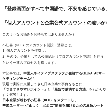
o
e
a
e
t
「登録画面がすべて中国語で、不安を感じている」
o
r
i
k
b
「個人アカウントと企業公式アカウントの違いが
o
このようなお悩みをお持ちではありませんか？
小紅書（RED）のアカウント開設・登録とは、
個人アカウントを作成し、
その後、企業としての公認認証（プロアカウント申請）を行う
という一連のプロセスを指します。
本記事では、
中国人ネイティブスタッフが在籍するCHINA ADマー
ケティングチーム
が、
現場で実際に支援してきた日本企業の事例をもとに、
「つまずきやすいポイント」
と
「最短で成功する方法」
をわかりや
すく解説します。
日本企業が迷わず小紅書（RED）をスタートし、
中国ユーザーへ“正しく・安全に”情報を届けるための最短ルート