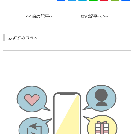
a
w
a
i
i
e
c
i
t
n
n
C
<< 前の記事へ
次の記事へ >>
e
t
e
e
a
h
b
t
n
W
a
おすすめコラム
o
e
a
e
t
o
r
i
k
b
o