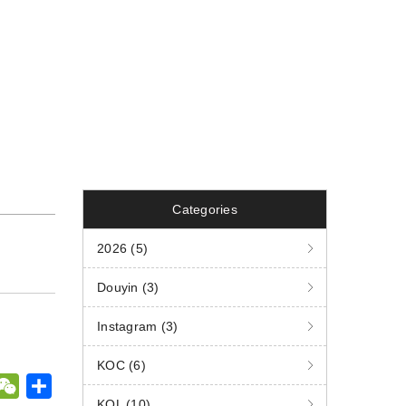
Categories
2026 (5)
Douyin (3)
Instagram (3)
KOC (6)
W
共
KOL (10)