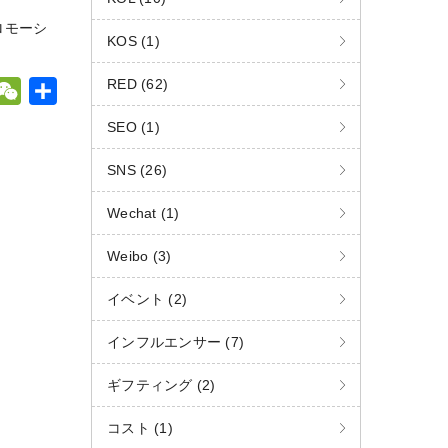
e
有
ロモーシ
C
KOS (1)
h
RED (62)
W
a
W
共
t
e
有
SEO (1)
C
SNS (26)
h
W
a
Wechat (1)
t
Weibo (3)
イベント (2)
インフルエンサー (7)
ギフティング (2)
コスト (1)