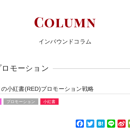
Column
インバウンドコラム
プロモーション
小紅書(RED)プロモーション戦略
プロモーション
小紅書
F
T
H
L
S