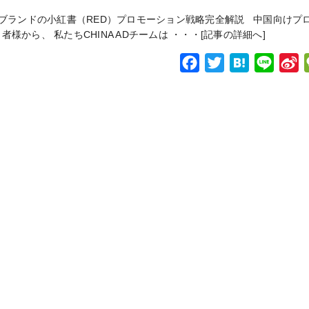
a
w
a
i
i
ブランドの小紅書（RED）プロモーション戦略完全解説 中国向けプ
c
i
t
n
n
様から、 私たちCHINA ADチームは ・・・
[記事の詳細へ]
e
t
e
e
a
b
t
n
F
T
H
L
S
o
e
a
e
a
w
a
i
i
o
r
i
c
i
t
n
n
k
b
e
t
e
e
a
o
b
t
n
o
e
a
e
o
r
i
k
b
o