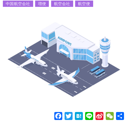
中国航空会社
増便
航空会社
航空便
F
T
H
L
S
W
a
w
a
i
i
e