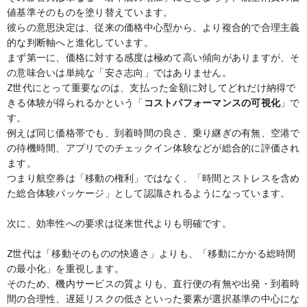
値基準そのものを塗り替えています。
彼らの意思決定は、従来の価格中心型から、より複合的で合理主義
的な判断軸へと進化しています。
まず第一に、価格に対する感度は極めて高い傾向がありますが、そ
の意味合いは単純な「安さ志向」ではありません。
Z世代にとって重要なのは、支払った金額に対してどれだけ納得で
きる体験が得られるかという「
コストパフォーマンスの可視化
」で
す。
例えば同じ価格帯でも、到着時間の良さ、乗り継ぎの有無、空港で
の待機時間、アプリでのチェックイン体験などが総合的に評価され
ます。
つまり航空券は「移動の権利」ではなく、「時間とストレスを含め
た総合体験パッケージ」として認識されるようになっています。
次に、効率性への要求は従来世代よりも明確です。
Z世代は「移動そのものの快適さ」よりも、「移動にかかる総時間
の最小化」を重視します。
そのため、機内サービスの質よりも、直行便の有無や出発・到着時
間の合理性、遅延リスクの低さといった要素が選択基準の中心にな