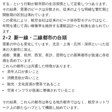
する」という行動が都市部の生活習慣として定着しつつあります。
その結果、需要のピークは分散され、従来のような明確な繁忙期と
閑散期の区別は薄れています。
この変化により、航空会社は従来のピーク依存型モデルではなく、
年間を通じて高い稼働率を維持する運航設計へと転換を迫られてい
ます。
2-2 新一線・二線都市の台頭
需要の中心も変化しています。北京・上海・広州・深圳といった従
来の大都市に加え、
成都、重慶、杭州、西安、長沙、昆明などの新興都市が急速に存在
感を高めています。
これらの都市には共通した特徴があります。
若年人口が多いこと
消費意欲が高いこと
観光・文化資源が豊富であること
空港インフラが急速に整備されていること
その結果、これらの都市は単なる地方都市ではなく、航空ネットワ
ーク上の新たなハブとして機能し始めています。