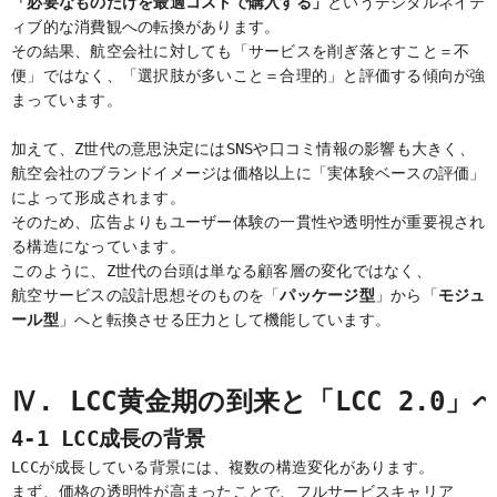
「必要なものだけを最適コストで購入する」
というデジタルネイテ
ィブ的な消費観への転換があります。
その結果、航空会社に対しても「サービスを削ぎ落とすこと＝不
便」ではなく、「選択肢が多いこと＝合理的」と評価する傾向が強
まっています。
加えて、Z世代の意思決定にはSNSや口コミ情報の影響も大きく、
航空会社のブランドイメージは価格以上に「実体験ベースの評価」
によって形成されます。
そのため、広告よりもユーザー体験の一貫性や透明性が重要視され
る構造になっています。
このように、Z世代の台頭は単なる顧客層の変化ではなく、
航空サービスの設計思想そのものを「
パッケージ型
」から「
モジュ
ール型
」へと転換させる圧力として機能しています。
Ⅳ. LCC黄金期の到来と「LCC 2.0」
4-1 LCC成長の背景
LCCが成長している背景には、複数の構造変化があります。
まず、価格の透明性が高まったことで、フルサービスキャリア