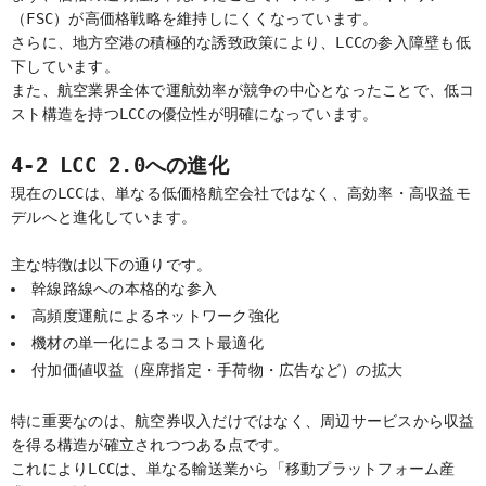
（FSC）が高価格戦略を維持しにくくなっています。
さらに、地方空港の積極的な誘致政策により、LCCの参入障壁も低
下しています。
また、航空業界全体で運航効率が競争の中心となったことで、低コ
スト構造を持つLCCの優位性が明確になっています。
4-2 LCC 2.0への進化
現在のLCCは、単なる低価格航空会社ではなく、高効率・高収益モ
デルへと進化しています。
主な特徴は以下の通りです。
幹線路線への本格的な参入
高頻度運航によるネットワーク強化
機材の単一化によるコスト最適化
付加価値収益（座席指定・手荷物・広告など）の拡大
特に重要なのは、航空券収入だけではなく、周辺サービスから収益
を得る構造が確立されつつある点です。
これによりLCCは、単なる輸送業から「移動プラットフォーム産