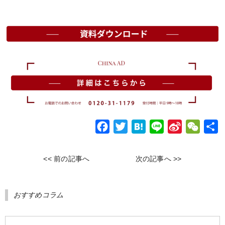
F
T
H
L
S
W
a
w
a
i
i
e
c
i
t
n
n
C
<< 前の記事へ
次の記事へ >>
e
t
e
e
a
h
b
t
n
W
a
おすすめコラム
o
e
a
e
t
o
r
i
k
b