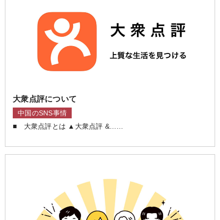
o
大衆点評について
中国のSNS事情
■ 大衆点評とは ▲大衆点評 &……