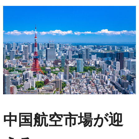
c
i
t
n
n
C
e
t
e
e
a
h
b
t
n
W
a
o
e
a
e
t
o
r
i
k
b
o
中国航空市場が迎