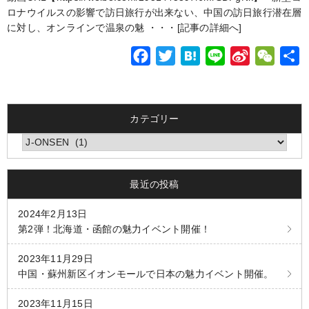
c
i
t
n
n
C
ロナウイルスの影響で訪日旅行が出来ない、中国の訪日旅行潜在層
e
t
e
e
a
h
に対し、オンラインで温泉の魅 ・・・
[記事の詳細へ]
b
t
n
W
a
F
T
H
L
S
W
o
e
a
e
t
a
w
a
i
i
e
o
r
i
c
i
t
n
n
C
k
b
e
t
e
e
a
h
o
カテゴリー
b
t
n
W
a
カテゴリー
o
e
a
e
t
o
r
i
最近の投稿
k
b
o
2024年2月13日
第2弾！北海道・函館の魅力イベント開催！
2023年11月29日
中国・蘇州新区イオンモールで日本の魅力イベント開催。
2023年11月15日