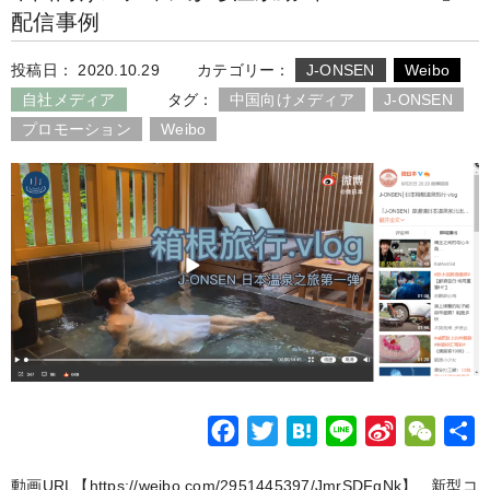
配信事例
投稿日： 2020.10.29
カテゴリー：
J-ONSEN
Weibo
自社メディア
タグ：
中国向けメディア
J-ONSEN
プロモーション
Weibo
F
T
H
L
S
W
a
w
a
i
i
e
動画URL【https://weibo.com/2951445397/JmrSDFgNk】 新型コ