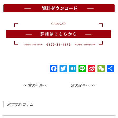
F
T
H
L
S
W
a
w
a
i
i
e
c
i
t
n
n
C
<< 前の記事へ
次の記事へ >>
e
t
e
e
a
h
b
t
n
W
a
おすすめコラム
o
e
a
e
t
o
r
i