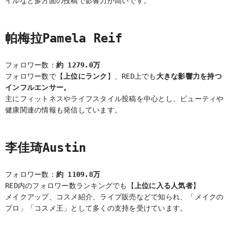
イルなど多方面の投稿で影響力が高いです。
帕梅拉Pamela Reif
フォロワー数：
約 1279.0万
フォロワー数で【
上位にランク
】、RED上でも
大きな影響力を持つ
インフルエンサー。
主にフィットネスやライフスタイル投稿を中心とし、ビューティや
健康関連の情報も発信しています。
李佳琦Austin
フォロワー数：
約 1109.8万
RED内のフォロワー数ランキングでも【
上位に入る人気者
】
メイクアップ、コスメ紹介、ライブ販売などで知られ、「メイクの
プロ」「コスメ王」として多くの支持を受けています。