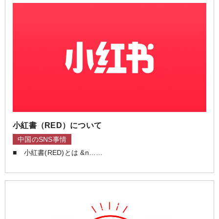
k
b
o
小紅書（RED）について
中国のSNS事情
■ 小紅書(RED)とは &n……