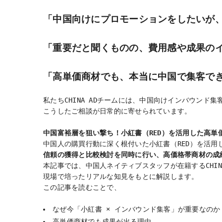
「中国向けにプロモーションをしたいが
「重要だと聞くものの、費用感や成果の
「高単価商材でも、本当に中国で集客で
私たちCHINA ADチームには、中国向けインバウンド
こうしたご相談が日常的に寄せられています。
中国富裕層を狙い撃ち！小紅書（RED）を活用した高単
中国人の購買行動に深く根付いた小紅書（RED）を活用
信頼の獲得と比較検討を同時に行い、高価格帯商材の成
本記事では、中国人ネイティブスタッフが在籍するCHIN
現場で培ったリアルな知見をもとに解説します。
この記事を読むことで、
なぜ今「小紅書 × インバウンド集客」が重要なのか
高単価商材でも成果が出る理由