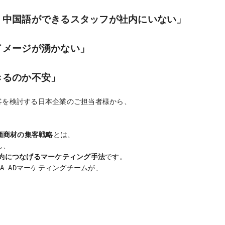
c
i
t
n
n
、中国語ができるスタッフが社内にいない」
e
t
e
e
a
b
t
n
イメージが湧かない」
o
e
a
e
o
r
i
k
b
きるのか不安」
o
集客を検討する日本企業のご担当者様から、
価商材の集客戦略
とは、
し、
約につなげるマーケティング手法
です。
A ADマーケティングチームが、