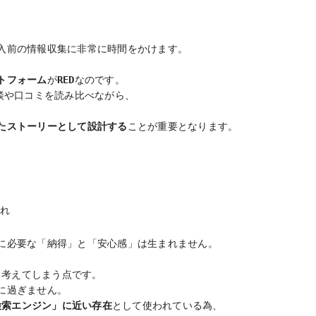
入前の情報収集に非常に時間をかけます。
トフォーム
が
RED
なのです。
談や口コミを読み比べながら、
。
たストーリーとして設計する
ことが重要となります。
れ
に必要な「納得」と「安心感」は生まれません。
と考えてしまう点です。
に過ぎません。
検索エンジン」に近い存在
として使われている為、