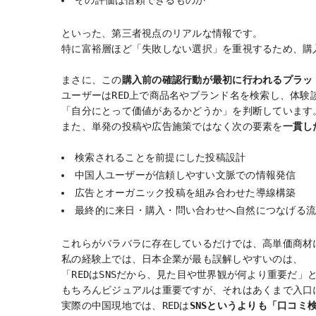
といった、第三者視点のリアルな情報です。
特に富裕層ほど「失敗しない選択」を重視するため、購
まさに、この
購入前の確認行動が最初に行われるプラッ
ユーザーはRED上で商品名やブランド名を検索し、体験
「自分にとって価値があるかどうか」を判断しています
また、単発の投稿や広告施策ではなく次の要素を
一貫し
検索されることを前提にした投稿設計
中国人ユーザーが信頼しやすい文脈での情報発信
広告とオーガニック投稿を組み合わせた導線構築
最終的に来日・購入・問い合わせへ自然につなげる流
これらがバラバラに存在しているだけでは、高単価商材
私の経験上では、日本企業が最も誤解しやすいのは、
「REDはSNSだから、見た目や世界観が何より重要だ」
もちろんビジュアルは重要ですが、それはあくまで入口
実際の中国現地では、REDは
SNSというよりも「口コミ