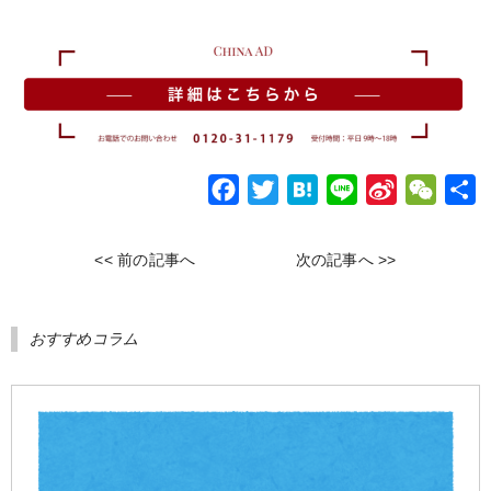
F
T
H
L
S
W
a
w
a
i
i
e
c
i
t
n
n
C
<< 前の記事へ
次の記事へ >>
e
t
e
e
a
h
b
t
n
W
a
おすすめコラム
o
e
a
e
t
o
r
i
k
b
o