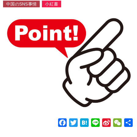
中国のSNS事情
小紅書
F
T
H
L
S
W
a
w
a
i
i
e