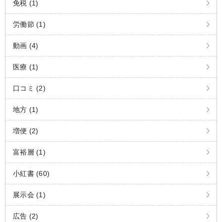
免税 (1)
労働節 (1)
動画 (4)
医療 (1)
口コミ (2)
地方 (1)
増便 (2)
富裕層 (1)
小紅書 (60)
展示会 (1)
広告 (2)