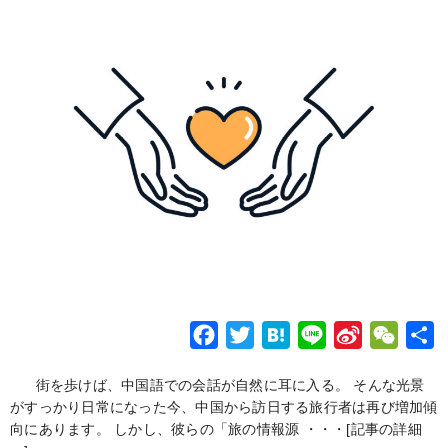
F
T
H
L
S
W
a
w
a
i
i
e
街を歩けば、中国語での会話が自然に耳に入る。 そんな光景
c
i
t
n
n
C
がすっかり日常になった今、中国から訪日する旅行者は再び増加傾
e
t
e
e
a
h
向にあります。 しかし、彼らの「旅の情報源 ・・・
[記事の詳細
b
t
n
W
a