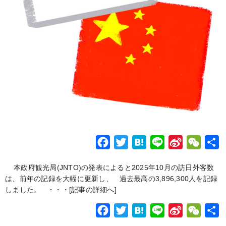
F
T
H
L
S
W
a
w
a
i
i
e
本政府観光局(JNTO)の発表によると2025年10月の訪日外客数
c
i
t
n
n
C
は、前年の記録を大幅に更新し、 過去最高の3,896,300人を記録
e
t
e
e
a
h
しました。 ・・・
[記事の詳細へ]
b
t
n
W
a
F
T
H
L
S
W
o
e
a
e
t
a
w
a
i
i
e