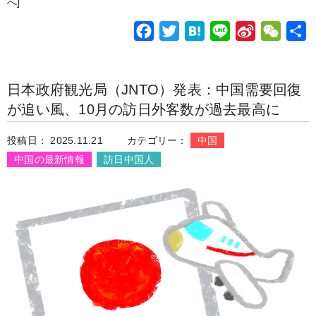
へ]
o
e
a
e
t
F
T
H
L
S
W
o
r
i
a
w
a
i
i
e
k
b
c
i
t
n
n
C
o
日本政府観光局（JNTO）発表：中国需要回復
e
t
e
e
a
h
が追い風、10月の訪日外客数が過去最高に
b
t
n
W
a
o
e
a
e
t
投稿日： 2025.11.21
カテゴリー：
中国
o
r
i
中国の最新情報
訪日中国人
k
b
o