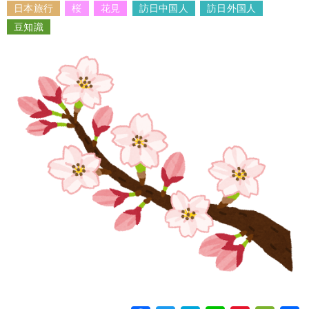
日本旅行
桜
花見
訪日中国人
訪日外国人
o
豆知識