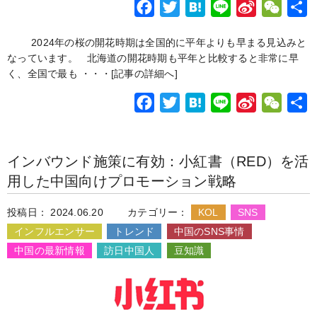
F
T
H
L
S
W
a
w
a
i
i
e
2024年の桜の開花時期は全国的に平年よりも早まる見込みと
c
i
t
n
n
C
なっています。 北海道の開花時期も平年と比較すると非常に早
e
t
e
e
a
h
く、全国で最も ・・・
[記事の詳細へ]
b
t
n
W
a
F
T
H
L
S
W
o
e
a
e
t
a
w
a
i
i
e
o
r
i
c
i
t
n
n
C
k
b
インバウンド施策に有効：小紅書（RED）を活
e
t
e
e
a
h
o
用した中国向けプロモーション戦略
b
t
n
W
a
o
e
a
e
t
投稿日： 2024.06.20
カテゴリー：
KOL
SNS
o
r
i
インフルエンサー
トレンド
中国のSNS事情
k
b
中国の最新情報
訪日中国人
豆知識
o