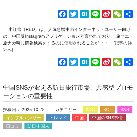
F
T
H
L
S
W
a
w
a
i
i
e
小紅書（RED）は、人気急増中のインターネットユーザー向け
c
i
t
n
n
C
の、中国版Instagramアプリケーションと言われており、 旅マエ・
e
t
e
e
a
h
旅ナカ時に情報検索をするのに使用されることが ・・・
[記事の詳
b
t
n
W
a
細へ]
o
e
a
e
t
F
T
H
L
S
W
o
r
i
a
w
a
i
i
e
k
b
c
i
t
n
n
C
o
中国SNSが変える訪日旅行市場、共感型プロモ
e
t
e
e
a
h
ーションの重要性
b
t
n
W
a
o
e
a
e
t
投稿日： 2025.10.28
カテゴリー：
KOC
KOL
SNS
o
r
i
インフルエンサー
トレンド
中国
中国のSNS事情
k
b
口コミ
訪日中国人
o