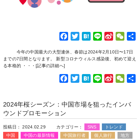
F
T
H
L
S
W
a
w
a
i
i
e
今年の中国最大の大型連休、春節は2024年2月10日〜17日
c
i
t
n
n
C
までの7日間となります。 新型コロナウィルス感染後、初めて迎え
e
t
e
e
a
h
る本格的 ・・・
[記事の詳細へ]
b
t
n
W
a
F
T
H
L
S
W
o
e
a
e
t
a
w
a
i
i
e
o
r
i
c
i
t
n
n
C
k
b
2024年桜シーズン：中国市場を狙ったインバ
e
t
e
e
a
h
o
ウンドプロモーション
b
t
n
W
a
o
e
a
e
t
投稿日： 2024.02.29
カテゴリー：
SNS
トレンド
o
r
i
中国
中国の最新情報
中国旅行者
個人旅行
地方
k
b